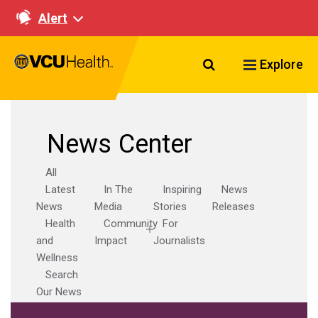
Alert
Search VCU Healt
Explore
News Center
All
Latest
In The
Inspiring
News
News
Media
Stories
Releases
Health
Community
For
and
Impact
Journalists
Wellness
Search
Our News