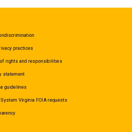
ondiscrimination
rivacy practices
 of rights and responsibilities
y statement
a guidelines
 System Virginia FOIA requests
parency