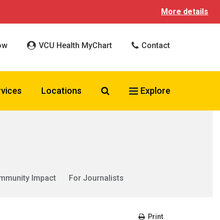
More details
ow
VCU Health MyChart
Contact
Search VCU Health
rvices
Locations
Explore
mmunity Impact
For Journalists
Print