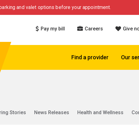
arking and valet options before your appointment.
Pay my bill
Careers
Give n
Find a provider
Our se
ring Stories
News Releases
Health and Wellness
Co