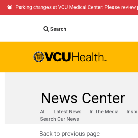
Parking changes at VCU Medical Center: Please review p
Search
News Center
All
Latest News
In The Media
Inspi
Search Our News
Back to previous page