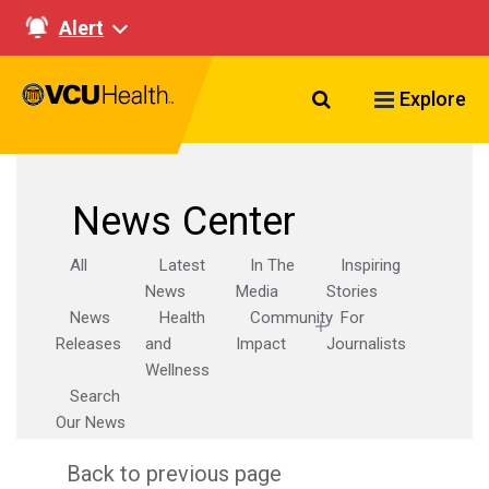
Alert
Search VCU Healt
Explore
News Center
All
Latest
In The
Inspiring
News
Media
Stories
News
Health
Community
For
Releases
and
Impact
Journalists
Wellness
Search
Our News
Back to previous page