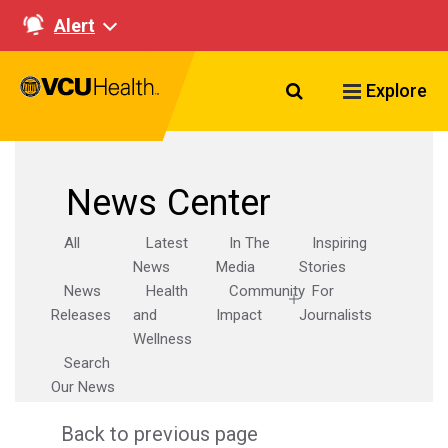
Alert
Search VCU Healt
Explore
News Center
All
Latest
In The
Inspiring
News
Media
Stories
News
Health
Community
For
Releases
and
Impact
Journalists
Wellness
Search
Our News
Back to previous page