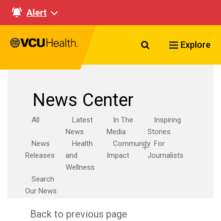
Alert
Search VCU Healt
Explore
News Center
All
Latest
In The
Inspiring
News
Media
Stories
News
Health
Community
For
Releases
and
Impact
Journalists
Wellness
Search
Our News
Back to previous page