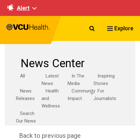
Alert
Search VCU Healt
Explore
News Center
All
Latest
In The
Inspiring
News
Media
Stories
News
Health
Community
For
Releases
and
Impact
Journalists
Wellness
Search
Our News
Back to previous page